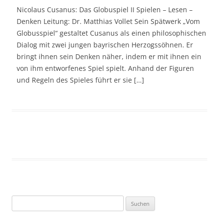
Nicolaus Cusanus: Das Globuspiel II Spielen – Lesen –
Denken Leitung: Dr. Matthias Vollet Sein Spätwerk „Vom
Globusspiel“ gestaltet Cusanus als einen philosophischen
Dialog mit zwei jungen bayrischen Herzogssöhnen. Er
bringt ihnen sein Denken näher, indem er mit ihnen ein
von ihm entworfenes Spiel spielt. Anhand der Figuren
und Regeln des Spieles führt er sie […]
Suchen
nach: