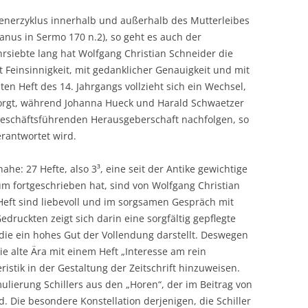
EINZELPUBLIKATIONEN
BEZUG
DIGITALI
enerzyklus innerhalb und außerhalb des Mutterleibes
FORSCHUNGSPROJEKT: THEODOR
INTELLIGE
RECHTE
sanus in Sermo 170 n.2), so geht es auch der
ZIEHEN
ARCHIV
ahrsiebte lang hat Wolfgang Christian Schneider die
mit Feinsinnigkeit, mit gedanklicher Genauigkeit und mit
en Heft des 14. Jahrgangs vollzieht sich ein Wechsel,
S-
 sorgt, während Johanna Hueck und Harald Schwaetzer
geschäftsführenden Herausgeberschaft nachfolgen, so
erantwortet wird.
ahe: 27 Hefte, also 3³, eine seit der Antike gewichtige
m fortgeschrieben hat, sind von Wolfgang Christian
Heft sind liebevoll und im sorgsamen Gespräch mit
edruckten zeigt sich darin eine sorgfältig gepflegte
ie ein hohes Gut der Vollendung darstellt. Deswegen
ie alte Ära mit einem Heft „Interesse am rein
istik in der Gestaltung der Zeitschrift hinzuweisen.
mulierung Schillers aus den „Horen“, der im Beitrag von
 Die besondere Konstellation derjenigen, die Schiller