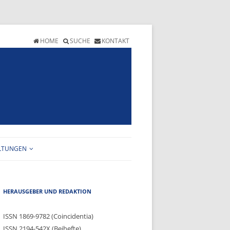
HOME
SUCHE
KONTAKT
LTUNGEN
T
ALTUNGSKALENDER
HEFT
GRAMM
HERAUSGEBER UND REDAKTION
ANMELDEFORMULAR
ERSICHT
ISSN 1869-9782 (Coincidentia)
ISSN 2194-542X (Beihefte)