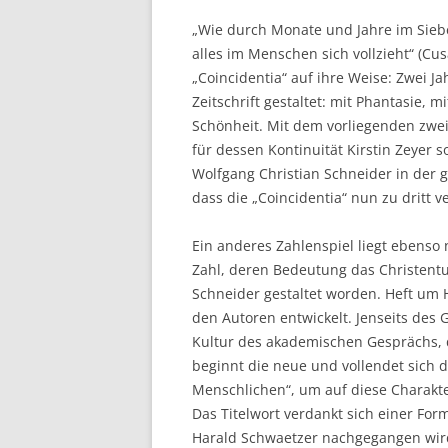
KOOPERATIONEN
MITARBEITERINNEN
„Wie durch Monate und Jahre im Sieb
MITGLIEDSCHAFT
GASTFORSCHER
alles im Menschen sich vollzieht“ (Cu
„Coincidentia“ auf ihre Weise: Zwei J
UNSER LEITBILD
PRAKTIKUM
Zeitschrift gestaltet: mit Phantasie, 
Schönheit. Mit dem vorliegenden zweit
INTERNATIONALES KLAU
für dessen Kontinuität Kirstin Zeyer
REINHARDT-INSTITUT
Wolfgang Christian Schneider in der 
dass die „Coincidentia“ nun zu dritt v
Ein anderes Zahlenspiel liegt ebenso n
Zahl, deren Bedeutung das Christentu
Schneider gestaltet worden. Heft um 
den Autoren entwickelt. Jenseits des G
Kultur des akademischen Gesprächs, d
beginnt die neue und vollendet sich d
Menschlichen“, um auf diese Charakter
Das Titelwort verdankt sich einer For
Harald Schwaetzer nachgegangen wird.