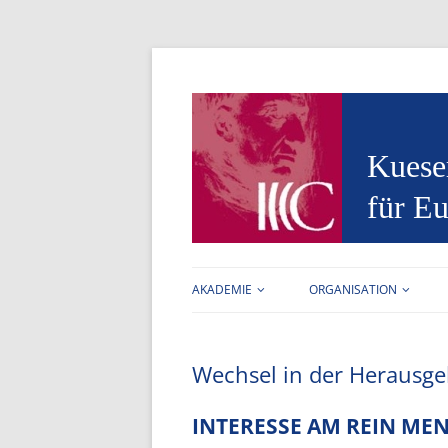
Kuese
für Eu
AKADEMIE
ORGANISATION
AUFGABEN
FORSCHUNGSSTELLE
Wechsel in der Herausge
VORSTAND
ARBEITSBEREICHE
MITGLIEDER
BIBLIOTHEK
INTERESSE AM REIN ME