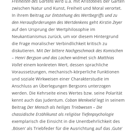
Freiheiten des Gartens
wird u.a. mit Aristoteles der Garten
zwischen Natur und Kunst, Freiheit und Moral verortet.
In ihrem Beitrag
zur Entstehung des Wertbegriffs und zu
den Herausforderungen des Wertdenkens
geht
Kirstin Zeyer
auf den Ursprung der Wertphilosophie im
Neukantianismus zurück, um vor diesem Hintergrund
die Frage moralischer Verbindlichkeit kritisch zu
diskutieren. Mit
Der bittere Nachgeschmack des Komischen
– Henri Bergson und das Lachen
widmet sich
Matthias
Vollet
einem konkreten Wert, dessen sprachliche
Voraussetzungen, mechanisch-körperliche Funktionen
und soziale Wirkweisen einer Charakterstudie im
Anschluss an Überlegungen Bergsons unterzogen
werden. Die Kehrseite eines Wertes bzw. seine Polarität
kennt auch das Judentum.
Coban Menkveld
legt in seinem
Beitrag
Der Mensch als heiliges Triebwesen – Die
chassidische Erzählkunst als religiöse Tiefenpsychologie
exemplarisch die Einsicht in die Unentbehrlichkeit des
,Bösen‘ als Triebfeder für die Ausrichtung auf das ‚Gute‘