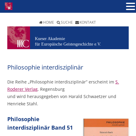
HOME
SUCHE
KONTAKT
Kueser Akademie
für Europäische Geistesgeschichte e.V.
Philosophie interdisziplinär
Die Reihe „Philosophie interdisziplinär” erscheint im
S.
Roderer Verlag
, Regensburg
und wird herausgegeben von Harald Schwaetzer und
Henrieke Stahl.
Philosophie
interdisziplinär Band 51