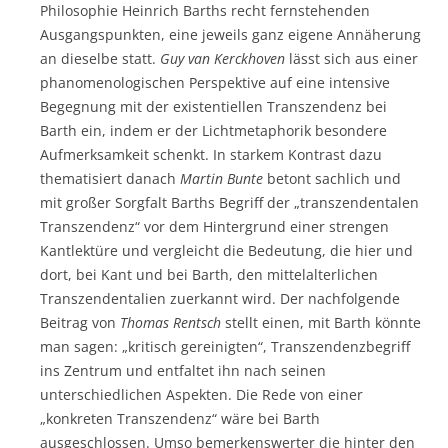
Philosophie Heinrich Barths recht fernstehenden
Ausgangspunkten, eine jeweils ganz eigene Annäherung
an dieselbe statt.
Guy
van Kerckhoven
lässt sich aus einer
phanomenologischen Perspektive auf eine intensive
Begegnung mit der existentiellen Transzendenz bei
Barth ein, indem er der Lichtmetaphorik besondere
Aufmerksamkeit schenkt. In starkem Kontrast dazu
thematisiert danach
Martin
Bunte
betont sachlich und
mit großer Sorgfalt Barths Begriff der „transzendentalen
Transzendenz“ vor dem Hintergrund einer strengen
Kantlektüre und vergleicht die Bedeutung, die hier und
dort, bei Kant und bei Barth, den mittelalterlichen
Transzendentalien zuerkannt wird. Der nachfolgende
Beitrag von
Thomas Rentsch
stellt einen, mit Barth könnte
man sagen: „kritisch gereinigten“, Transzendenzbegriff
ins Zentrum und entfaltet ihn nach seinen
unterschiedlichen Aspekten. Die Rede von einer
„konkreten Transzendenz“ wäre bei Barth
ausgeschlossen. Umso bemerkenswerter die hinter den