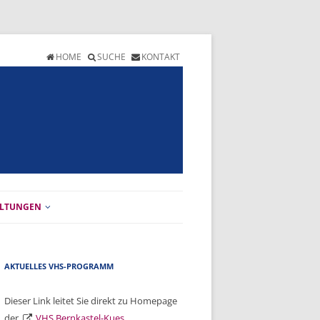
HOME
SUCHE
KONTAKT
ALTUNGEN
T
ALTUNGSKALENDER
HEFT
GRAMM
AKTUELLES VHS-PROGRAMM
ANMELDEFORMULAR
ERSICHT
Dieser Link leitet Sie direkt zu Homepage
der
VHS Bernkastel-Kues