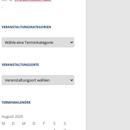
SIERUNG & KÜNSTLICHE
.
NZ (EDIKINT)
VERANSTALTUNGSKATEGORIEN
VERANSTALTUNGSORTE
TERMINKALENDER
August 2026
M
D
M
D
F
S
S