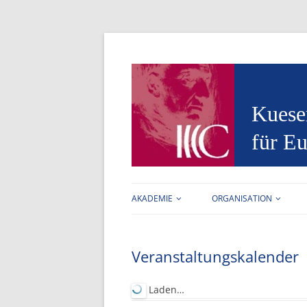
Kuese
für Eu
AKADEMIE
ORGANISATION
AUFGABEN
FORSCHUNGSSTELLE
Veranstaltungskalender
VORSTAND
ARBEITSBEREICHE
MITGLIEDER
BIBLIOTHEK
Laden…