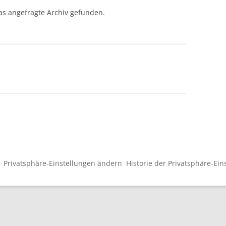
EINZELPUBLIKATIONEN
BEZUG
DIGITALI
as angefragte Archiv gefunden.
FORSCHUNGSPROJEKT: THEODOR
INTELLIGE
RECHTE
ZIEHEN
ARCHIV
S-
m
Privatsphäre-Einstellungen ändern
Historie der Privatsphäre-Ein