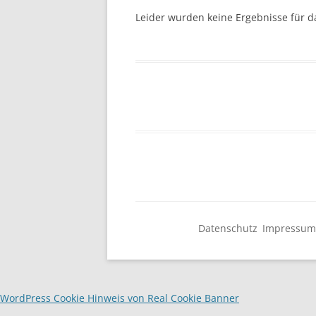
KOOPERATIONEN
MITARBEITERINNEN
Leider wurden keine Ergebnisse für d
MITGLIEDSCHAFT
GASTFORSCHER
UNSER LEITBILD
PRAKTIKUM
INTERNATIONALES KLAU
REINHARDT-INSTITUT
Datenschutz
Impressu
WordPress Cookie Hinweis von Real Cookie Banner