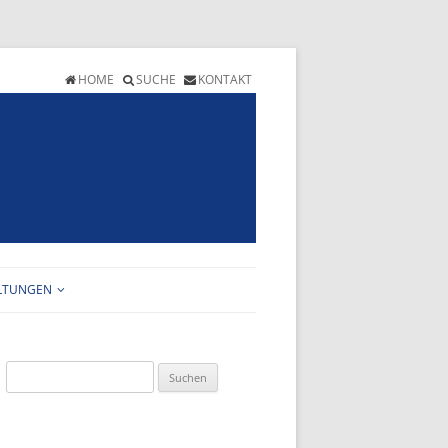
HOME
SUCHE
KONTAKT
LTUNGEN
T
ALTUNGSKALENDER
Suchen
HEFT
GRAMM
ANMELDEFORMULAR
nach:
ERSICHT