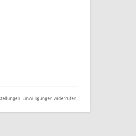
SIERUNG & KÜNSTLICHE
NZ (EDIKINT)
stellungen
Einwilligungen widerrufen