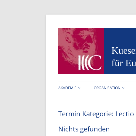
Kuese
für Eu
AKADEMIE
ORGANISATION
AUFGABEN
FORSCHUNGSSTELLE
Termin Kategorie:
Lectio
VORSTAND
ARBEITSBEREICHE
MITGLIEDER
BIBLIOTHEK
Nichts gefunden