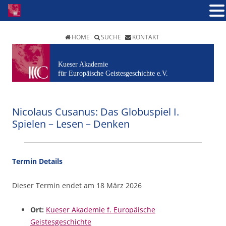
HOME
SUCHE
KONTAKT
Kueser Akademie
für Europäische Geistesgeschichte e.V.
Nicolaus Cusanus: Das Globuspiel I.
Spielen – Lesen – Denken
Termin Details
Dieser Termin endet am 18 März 2026
Ort:
Kueser Akademie f. Europäische
Geistesgeschichte