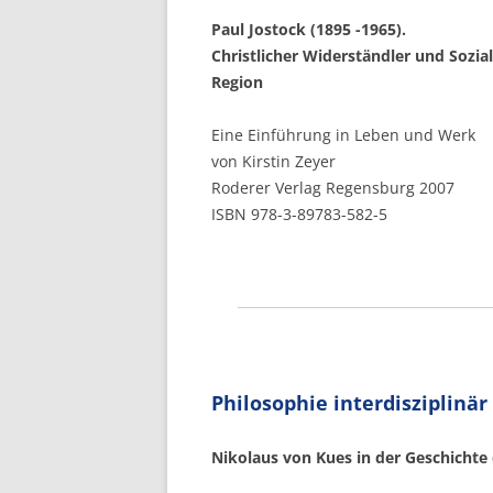
KOOPERATIONEN
MITARBEITERINNEN
Paul
Jostock (1895 -1965).
MITGLIEDSCHAFT
GASTFORSCHER
Christlicher Widerständler und Sozia
Region
UNSER LEITBILD
PRAKTIKUM
Eine Einführung in Leben und Werk
INTERNATIONALES KLAU
von Kirstin Zeyer
REINHARDT-INSTITUT
Roderer Verlag Regensburg 2007
ISBN 978-3-89783-582-5
Philosophie interdisziplinär
Nikolaus
von Kues in der Geschichte