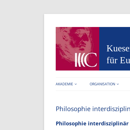
Kuese
für Eu
AKADEMIE
ORGANISATION
AUFGABEN
FORSCHUNGSSTELLE
Philosophie interdiszipli
VORSTAND
ARBEITSBEREICHE
MITGLIEDER
BIBLIOTHEK
Philosophie interdisziplinär